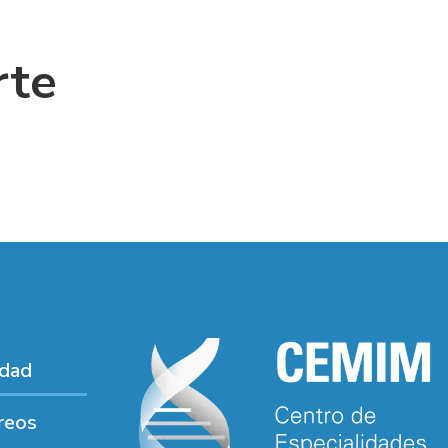
rte
idad
reos