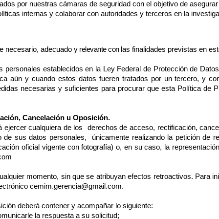
os por nuestras cámaras de seguridad con el objetivo de asegurar la
políticas internas y colaborar con autoridades y terceros en la investiga
te necesario, adecuado y
relevante con
las finalidades previstas en es
os personales establecidos en la Ley Federal de Protección de Dato
ca aún y cuando estos datos fueren tratados por un tercero, y con 
idas necesarias y suficientes para procurar que esta Política de Pr
cación, Cancelación u Oposición.
drá ejercer cualquiera de los derechos de acceso, rectificación, can
to de sus datos personales, únicamente realizando la petición de
icación oficial vigente con fotografía) o, en su caso, la representación
.com
alquier momento, sin que se atribuyan efectos retroactivos. Para ini
lectrónico
cemim.gerencia@gmail.com
.
osición deberá contener y acompañar lo siguiente:
omunicarle la respuesta a su solicitud;