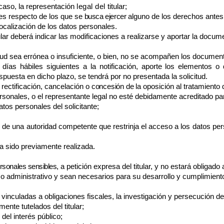
caso, la representación
legal del
titular;
les respecto de los que se
busca ejercer
alguno de los derechos ante
localización de los datos personales.
itular deberá indicar las modificaciones a realizarse y aportar la docu
tud sea errónea o insuficiente, o bien, no se acompañen los documen
o) días hábiles siguientes a la notificación, aporte los elemento
spuesta en dicho plazo, se tendrá por no presentada la solicitud.
rectificación, cancelación o
concesión de la
oposición al tratamiento 
personales, o el representante legal no esté debidamente acreditado par
os personales del solicitante;
ón de una autoridad competente que restrinja el acceso a los datos per
a sido previamente realizada.
rsonales sensibles,
a petición expresa del titular, y no estará obligado
l o administrativo y sean necesarios para su desarrollo y cumplimient
vinculadas a obligaciones fiscales, la investigación y persecución de
ente tutelados del titular;
del interés público;