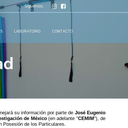
Síguenos
:
OS
LABORATORIO
CONTACTO
ad
anejará su información por parte de
José Eugenio
estigación de México
(en adelante "
CEMIM
")
,
de
n Posesión de los Particulares.