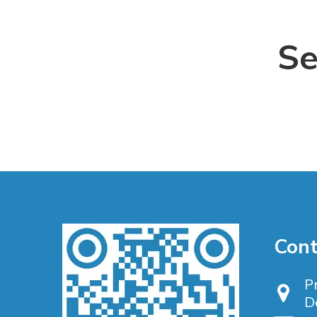
Se
Cont
Pr
De